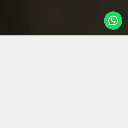
Información de Contacto
Teléfonos
Dirección
(261) 6541754
España 948
Dpto:ciudad
(261) 6541754
Piso:2do Piso,